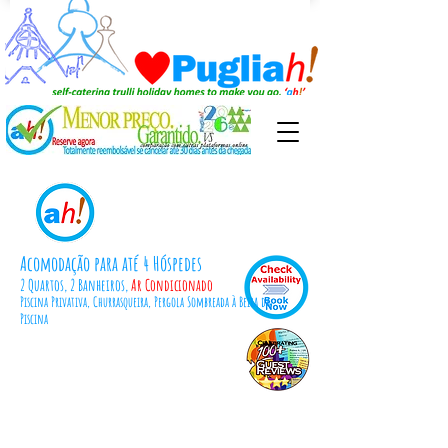
TrulliVistas
Acomodação para até 4 Hóspedes
2 Quartos,
2 Banheiros,
Ar Condicionado
Piscina Privativa, Churrasqueira, Pergola Sombreada à Beira da
Piscina